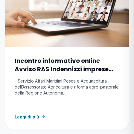
Incontro informativo online
Avviso RAS Indennizzi imprese
pesca e acquacoltura causa
Il Servizio Affari Marittimi Pesca e Acquacoltura
conflitto
dell’Assessorato Agricoltura e riforma agro-pastorale
della Regione Autonoma…
Leggi di più