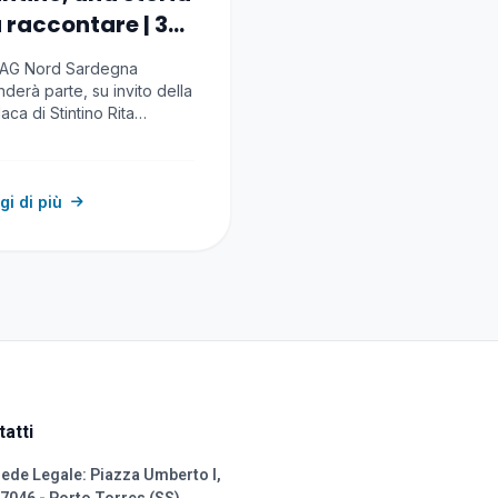
 raccontare | 3-
luglio 2026
FLAG Nord Sardegna
derà parte, su invito della
aca di Stintino Rita
lebella, vice-presidente…
gi di più
atti
ede Legale: Piazza Umberto I,