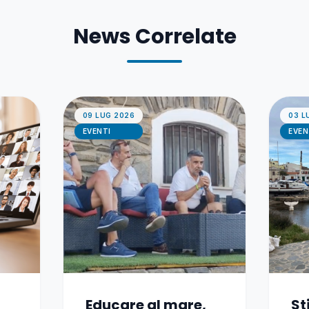
News Correlate
09 LUG 2026
03 L
EVENTI
EVEN
Educare al mare,
St