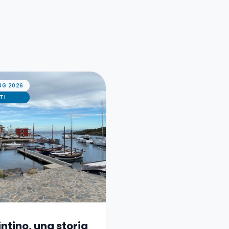
UG 2026
TI
intino, una storia