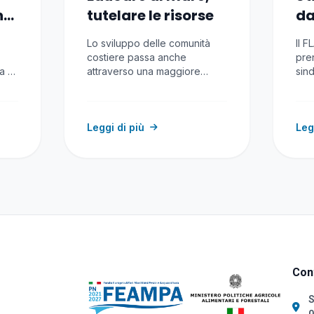
ne
tutelare le risorse
da
5 
Lo sviluppo delle comunità
Il 
se
costiere passa anche
pren
ra e
attraverso una maggiore
sind
la
consapevolezza del valore
Val
delle risorse…
Leggi di più
Leg
Cont
S