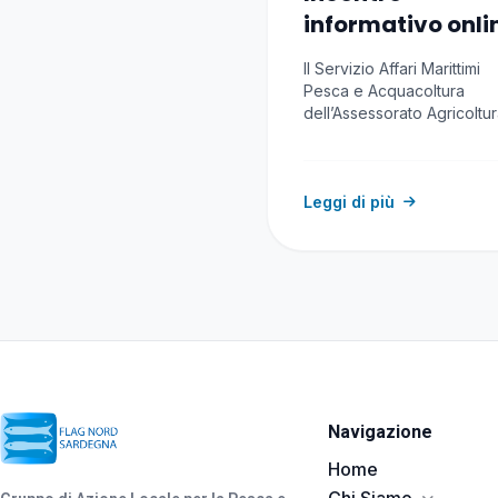
informativo onli
Avviso RAS
Il Servizio Affari Marittimi
Indennizzi impre
Pesca e Acquacoltura
pesca e
dell’Assessorato Agricoltu
riforma agro-pastorale del
acquacoltura
Regione Autonoma…
causa conflitto
Leggi di più
Navigazione
Home