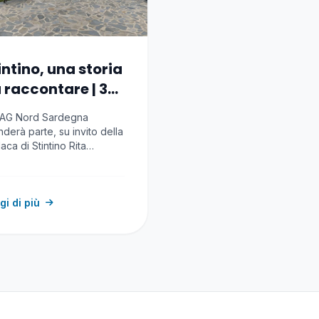
intino, una storia
 raccontare | 3-
luglio 2026
FLAG Nord Sardegna
derà parte, su invito della
aca di Stintino Rita
lebella, vice-presidente…
gi di più