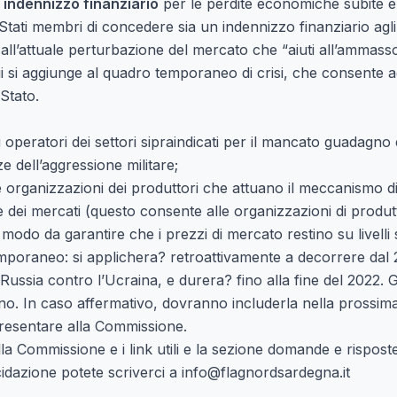
indennizzo finanziario
per le perdite economiche subite e p
Stati membri di concedere sia un indennizzo finanziario agli 
’attuale perturbazione del mercato che “aiuti all’ammasso”
i si aggiunge al quadro temporaneo di crisi, che consente ag
 Stato.
 operatori dei settori sipraindicati per il mancato guadagno e
ze dell’aggressione militare;
le organizzazioni dei produttori che attuano il meccanismo
dei mercati (questo consente alle organizzazioni di produt
n modo da garantire che i prezzi di mercato restino su livelli 
temporaneo: si applichera? retroattivamente a decorrere dal 
a Russia contro l’Ucraina, e durera? fino alla fine del 2022.
no. In caso affermativo, dovranno includerla nella prossima
sentare alla Commissione.
la Commissione e i link utili e la sezione domande e rispost
ucidazione potete scriverci a info@flagnordsardegna.it