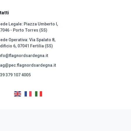
atti
ede Legale: Piazza Umberto I,
7046 - Porto Torres (SS)
ede Operativa: Via Spalato 8,
dificio 6, 07041 Fertilia (SS)
nfo@flagnordsardegna.it
lag@pec.flagnordsardegna.it
39 379 107 4005