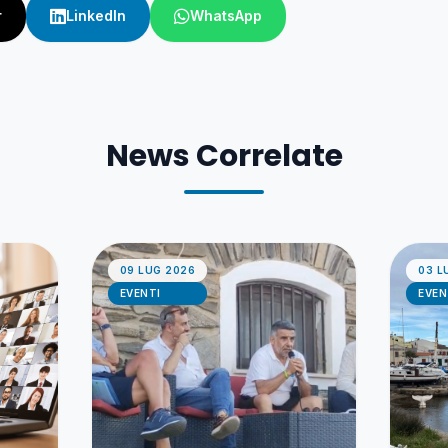
r
LinkedIn
WhatsApp
News Correlate
09 LUG 2026
03 L
EVENTI
EVEN