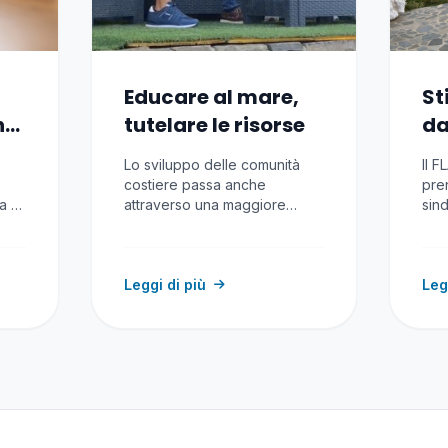
Educare al mare,
St
ne
tutelare le risorse
da
5 
Lo sviluppo delle comunità
Il 
se
costiere passa anche
pren
ra e
attraverso una maggiore
sind
la
consapevolezza del valore
Val
delle risorse…
Leggi di più
Leg