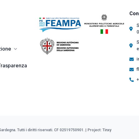
Cont
S
0
S
zione
e
i
Trasparenza
f
+
degna. Tutti i diritti riservati. CF 02519750901. | Project:
Tinxy