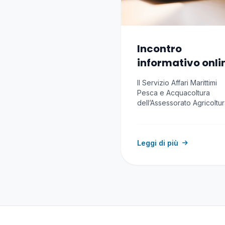
Incontro
informativo onli
Avviso RAS
Il Servizio Affari Marittimi
Indennizzi impre
Pesca e Acquacoltura
pesca e
dell’Assessorato Agricoltu
riforma agro-pastorale del
acquacoltura
Regione Autonoma…
causa conflitto
Leggi di più