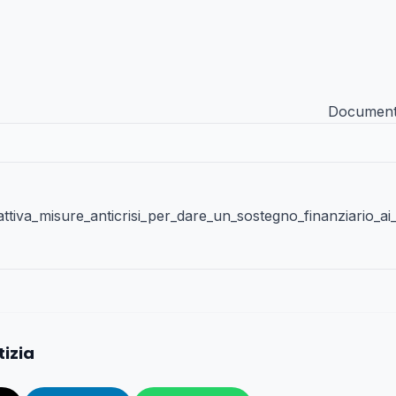
Documenti 
tiva_misure_anticrisi_per_dare_un_sostegno_finanziario_ai_
tizia