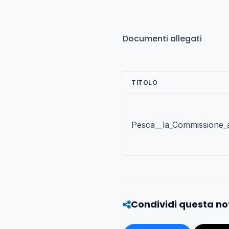
Documenti allegati
TITOLO
Pesca__la_Commissione_at
Condividi questa no