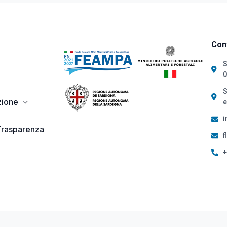
Cont
S
0
S
zione
e
i
Trasparenza
f
+