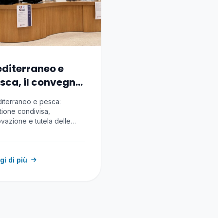
diterraneo e
sca, il convegno
Cagliari
iterraneo e pesca:
tione condivisa,
ovazione e tutela delle
rse al centro del
fronto promosso…
gi di più