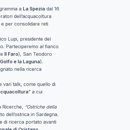
rogramma a
La Spezia
dal 16
ratori dell’acquacoltura
 e per consolidare reti
ico Lupi, presidente del
to. Parteciperemo al fianco
e
Il Faro
), San Teodoro
 Golfo e la Laguna
).
gnato nella ricerca
 vari talk, come quello di
’acquacoltura
” a cui
a Ricerche,
“Ostriche della
to dell’ostrica in Sardegna.
e di ricerca portato avanti
onale di Oristano,