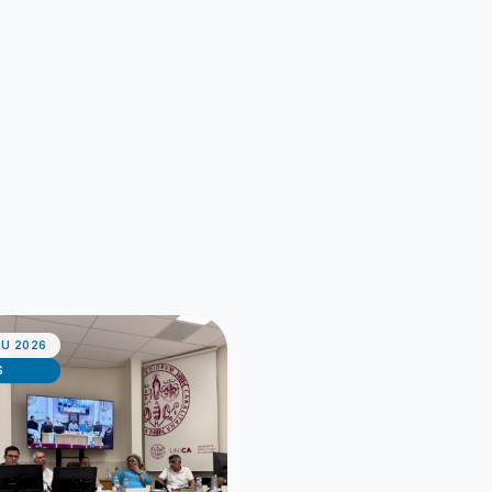
IU 2026
S