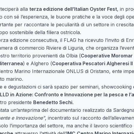
teciperà alla
terza edizione dell’Italian Oyster Fest
, in p
 con sé l’esperienza, le buone pratiche e la voce degli ope
ante per raccontare le peculiarità di un settore in crescita
ppo sostenibile della filiera ostricola.
za edizione consecutiva, il FLAG ha ricevuto l’invito di Enr
mera di commercio Riviere di Liguria, che organizza l’even
ostro territorio provenienti da Olbia (
Cooperative Moromar
iterranea
) e Alghero (
Cooperativa Pescatori Algheresi Il
entro Marino Internazionale ONLUS di Oristano, ente impe
ito marino.
he e degustazioni ci sarà spazio per seminari, showcooking e
LLD in Azione: Confronto e Innovazione per la pesca e l
tro presidente
Benedetto Sechi
.
entata un’anteprima del documentario realizzato da Sardegn
sente e Innovazione”
, incentrato sul racconto dell’allevamen
solo l’importanza del settore, ma anche il lavoro scientifico 
erche
attraverso l’attività dell’
IMC
Centro Marino Internazi