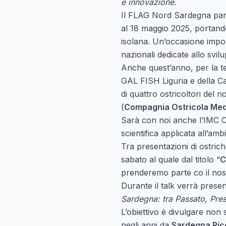
e innovazione.
Il FLAG Nord Sardegna par
al 18 maggio 2025, portando
isolana. Un’occasione import
nazionali dedicate allo svilu
Anche quest’anno, per la ter
GAL FISH Liguria e della Ca
di quattro ostricoltori del n
(
Compagnia Ostricola Med
Sarà con noi anche l’IMC C
scientifica applicata all’amb
Tra presentazioni di ostric
sabato al quale dal titolo “
C
prenderemo parte co il nos
Durante il talk verrà pres
Sardegna: tra Passato, Pre
L’obiettivo è divulgare non 
negli anni da
Sardegna Ric