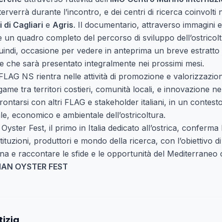
erverrà durante l’incontro, e dei centri di ricerca coinvolti
 di Cagliari
e
Agris
. Il documentario, attraverso immagini 
re un quadro completo del percorso di sviluppo dell’ostricol
 quindi, occasione per vedere in anteprima un breve estratto
e che sarà presentato integralmente nei prossimi mesi.
FLAG NS rientra nelle attività di promozione e valorizzazion
game tra territori costieri, comunità locali, e innovazione ne
ontarsi con altri FLAG e stakeholder italiani, in un contes
le, economico e ambientale dell’ostricoltura.
n Oyster Fest, il primo in Italia dedicato all’ostrica, conferm
ituzioni, produttori e mondo della ricerca, con l’obiettivo di d
na e raccontare le sfide e le opportunità del Mediterraneo
IAN OYSTER FEST
tizia