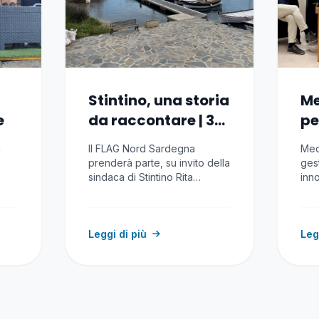
Stintino, una storia
Me
e
da raccontare | 3-
pe
5 luglio 2026
a 
à
Il FLAG Nord Sardegna
Med
prenderà parte, su invito della
ges
sindaca di Stintino Rita
inn
e
Vallebella, vice-presidente…
riso
con
Leggi di più
Leg