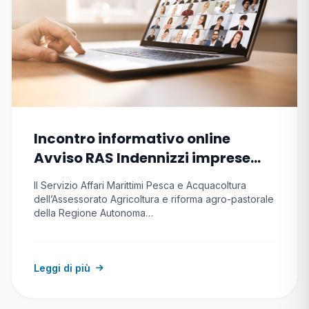
Incontro informativo online
Avviso RAS Indennizzi imprese
pesca e acquacoltura causa
Il Servizio Affari Marittimi Pesca e Acquacoltura
conflitto
dell’Assessorato Agricoltura e riforma agro-pastorale
della Regione Autonoma…
Leggi di più