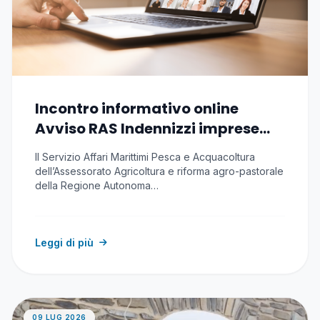
Incontro informativo online
Avviso RAS Indennizzi imprese
pesca e acquacoltura causa
Il Servizio Affari Marittimi Pesca e Acquacoltura
conflitto
dell’Assessorato Agricoltura e riforma agro-pastorale
della Regione Autonoma…
Leggi di più
09 LUG 2026