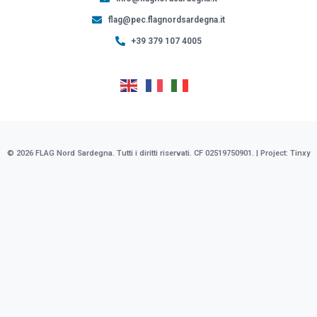
flag@pec.flagnordsardegna.it
+39 379 107 4005
© 2026 FLAG Nord Sardegna. Tutti i diritti riservati. CF 02519750901. | Project:
Tinxy