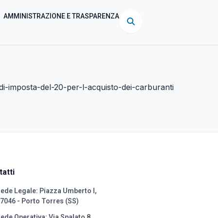
AMMINISTRAZIONE E TRASPARENZA
di-imposta-del-20-per-l-acquisto-dei-carburanti
atti
ede Legale: Piazza Umberto I,
7046 - Porto Torres (SS)
ede Operativa: Via Spalato 8,