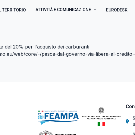
ATTIVITÀ E COMUNICAZIONE
L TERRITORIO
EURODESK
timo.eu/web/core/-/pesca-dal-governo-via-libera-al-credito-
Cont
S
0
S