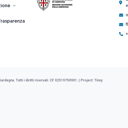
zione
e
i
Trasparenza
f
+
degna. Tutti i diritti riservati. CF 02519750901. | Project:
Tinxy