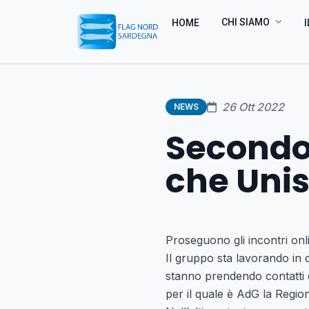
CHI SIAMO
HOME
I
26 Ott 2022
NEWS
Secondo
che Uni
Proseguono gli incontri onli
Il gruppo sta lavorando in q
stanno prendendo contatti c
per il quale è AdG la Regi