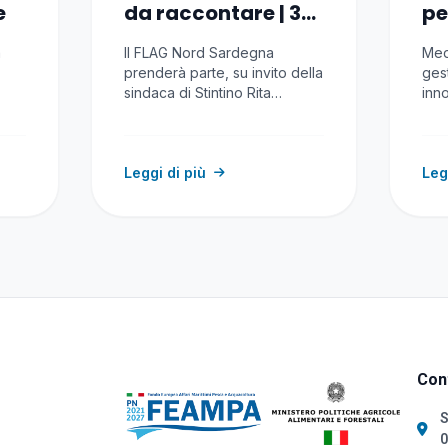
e
da raccontare | 3-
pe
5 luglio 2026
a 
à
Il FLAG Nord Sardegna
Med
prenderà parte, su invito della
ges
sindaca di Stintino Rita
inn
e
Vallebella, vice-presidente…
riso
con
Leggi di più
Leg
Cont
S
0