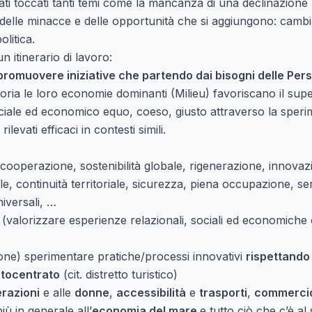
tati toccati tanti temi come la mancanza di una declinazione
delle minacce e delle opportunità che si aggiungono: cambi
olitica.
n itinerario di lavoro:
promuovere iniziative che partendo dai bisogni delle Per
 storia le loro economie dominanti (Milieu) favoriscano il supe
ciale ed economico equo, coeso, giusto attraverso la speri
levati efficaci in contesti simili.
 cooperazione, sostenibilità globale, rigenerazione, innova
le, continuità territoriale, sicurezza, piena occupazione, ser
niversali, …
(valorizzare esperienze relazionali, sociali ed economiche 
one) sperimentare pratiche/processi innovativi
rispettando 
utocentrato
(cit. distretto turistico)
razioni
e alle
donne
,
accessibilità
e
trasporti
,
commercio
iù in generale all’
economia del mare
e tutto ciò che c’è al