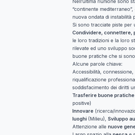
Nell’ultima riunione sono s
“continente mediterraneo”, 
nuova ondata di instabilità p
Si sono tracciate piste per u
Condividere, connettere, 
le loro tradizioni e la loro
rilevate ed uno sviluppo so
buone pratiche che si sono ri
Alcune parole chiave:
Accessibilità, connessione,
riqualificazione professiona
soddisfacimento dei diritti u
Trasferire buone pratiche
positive)
Innovare
(ricerca/innovazi
luoghi
(Milieu),
Sviluppo a
Attenzione alle
nuove gene
Largo spazio alla
pesca
e p