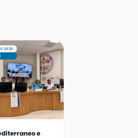
IU 2026
S
diterraneo e