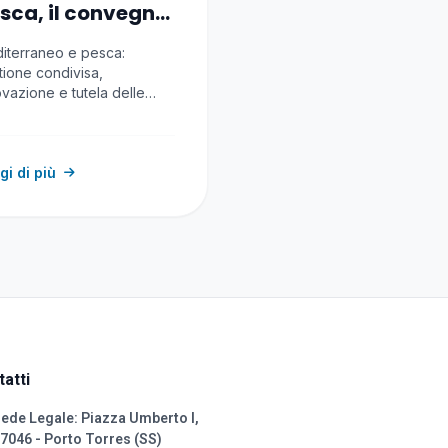
sca, il convegno
Cagliari
iterraneo e pesca:
tione condivisa,
ovazione e tutela delle
rse al centro del
fronto promosso…
gi di più
atti
ede Legale: Piazza Umberto I,
7046 - Porto Torres (SS)