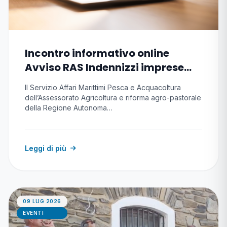
Incontro informativo online
Avviso RAS Indennizzi imprese
pesca e acquacoltura causa
Il Servizio Affari Marittimi Pesca e Acquacoltura
conflitto
dell’Assessorato Agricoltura e riforma agro-pastorale
della Regione Autonoma…
Leggi di più
09 LUG 2026
EVENTI