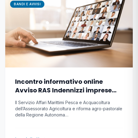
BANDI E AVVISI
Incontro informativo online
Avviso RAS Indennizzi imprese
pesca e acquacoltura causa
Il Servizio Affari Marittimi Pesca e Acquacoltura
conflitto
dell’Assessorato Agricoltura e riforma agro-pastorale
della Regione Autonoma…