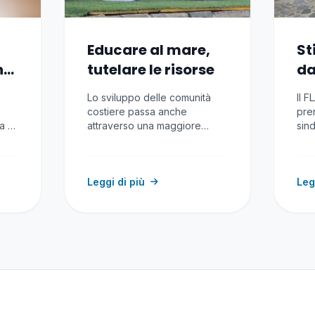
Educare al mare,
St
ne
tutelare le risorse
da
5 
Lo sviluppo delle comunità
Il 
se
costiere passa anche
pren
ra e
attraverso una maggiore
sind
la
consapevolezza del valore
Val
delle risorse…
Leggi di più
Leg