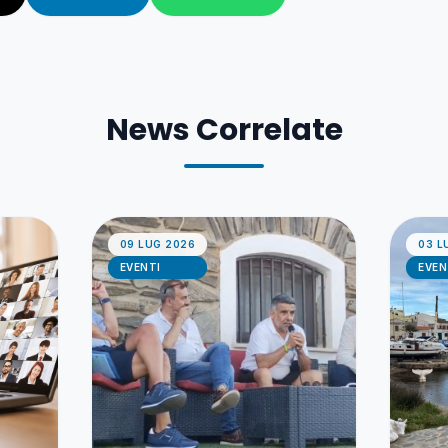
News Correlate
09 LUG 2026
03 L
EVENTI
EVEN