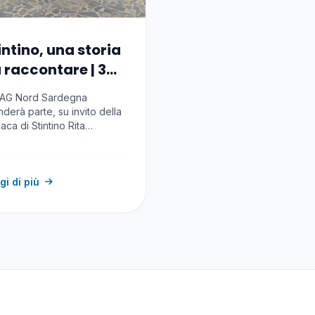
intino, una storia
 raccontare | 3-
luglio 2026
FLAG Nord Sardegna
derà parte, su invito della
aca di Stintino Rita
lebella, vice-presidente…
gi di più