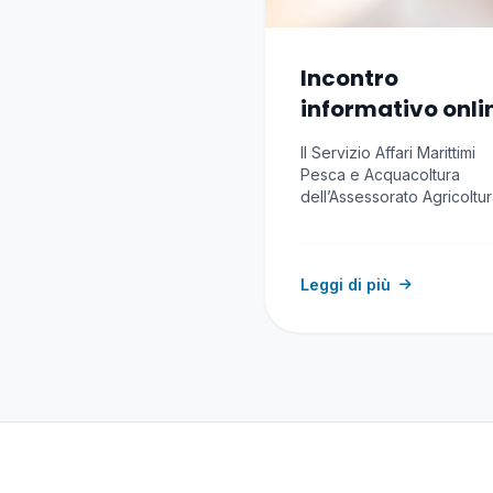
Incontro
informativo onli
Avviso RAS
Il Servizio Affari Marittimi
Indennizzi impre
Pesca e Acquacoltura
pesca e
dell’Assessorato Agricoltu
riforma agro-pastorale del
acquacoltura
Regione Autonoma…
causa conflitto
Leggi di più