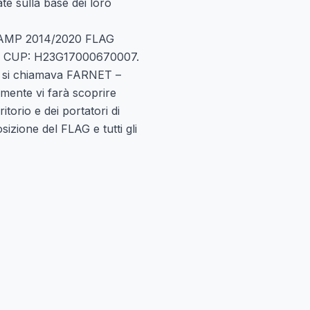
ate sulla base dei loro
AMP 2014/2020 FLAG
a” CUP: H23G17000670007.
 si chiamava FARNET –
mente vi farà scoprire
torio e dei portatori di
sizione del FLAG e tutti gli