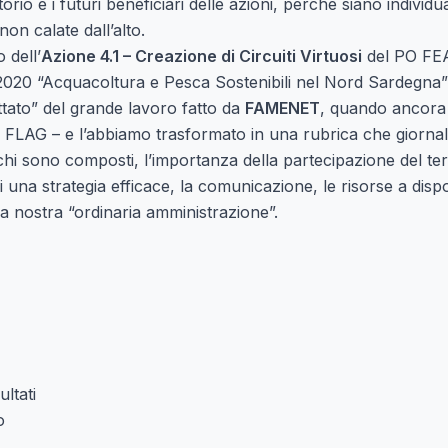
torio e i futuri beneficiari delle azioni, perché siano individu
 non calate dall’alto.
 dell’
Azione 4.1 – Creazione di Circuiti Virtuosi
del PO FE
020 “Acquacoltura e Pesca Sostenibili nel Nord Sardegn
tato” del grande lavoro fatto da
FAMENET
, quando ancora
 FLAG – e l’abbiamo trasformato in una rubrica che giornal
i sono composti, l’importanza della partecipazione del terri
i una strategia efficace, la comunicazione, le risorse a dispo
la nostra “ordinaria amministrazione”.
ltati
o