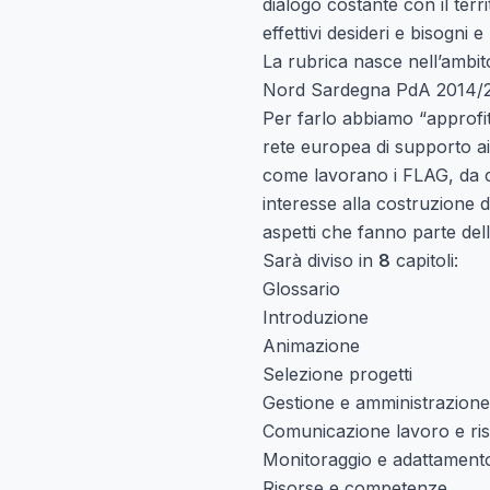
dialogo costante con il terri
effettivi desideri e bisogni e
La rubrica nasce nell’ambito
Nord Sardegna PdA 2014/2
Per farlo abbiamo “approfit
rete europea di supporto ai
come lavorano i FLAG, da ch
interesse alla costruzione d
aspetti che fanno parte del
Sarà diviso in
8
capitoli:
Glossario
Introduzione
Animazione
Selezione progetti
Gestione e amministrazione
Comunicazione lavoro e risu
Monitoraggio e adattament
Risorse e competenze