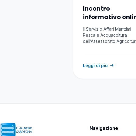
Incontro
informativo onli
Avviso RAS
Il Servizio Affari Marittimi
Indennizzi impre
Pesca e Acquacoltura
pesca e
dell’Assessorato Agricoltu
riforma agro-pastorale del
acquacoltura
Regione Autonoma…
causa conflitto
Leggi di più
Navigazione