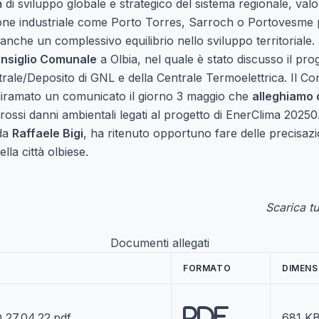
 di sviluppo globale e strategico del sistema regionale, valori
ione industriale come Porto Torres, Sarroch o Portovesme p
anche un complessivo equilibrio nello sviluppo territoriale.
nsiglio Comunale
a Olbia, nel quale è stato discusso il prog
trale/Deposito di GNL e della Centrale Termoelettrica. Il Co
 diramato un comunicato il giorno 3 maggio che
alleghiamo q
ossi danni ambientali legati al progetto di EnerClima 20250
 da
Raffaele Bigi
, ha ritenuto opportuno fare delle precisazi
ella città olbiese.
Scarica tu
Documenti allegati
FORMATO
DIMENS
PDF
27.04.22.pdf
681 K