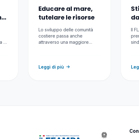
Educare al mare,
St
ne
tutelare le risorse
da
5 
Lo sviluppo delle comunità
Il 
se
costiere passa anche
pren
ra e
attraverso una maggiore
sind
la
consapevolezza del valore
Val
delle risorse…
Leggi di più
Leg
Cont