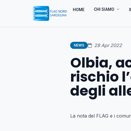
CHI SIAMO
HOME
I
28 Apr 2022
NEWS
Olbia, a
rischio 
degli al
La nota del FLAG e i comun