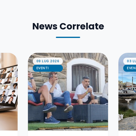
News Correlate
09 LUG 2026
03 L
EVENTI
EVEN