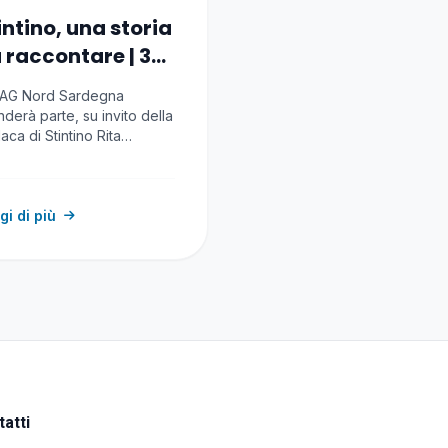
intino, una storia
 raccontare | 3-
luglio 2026
FLAG Nord Sardegna
derà parte, su invito della
aca di Stintino Rita
lebella, vice-presidente…
gi di più
atti