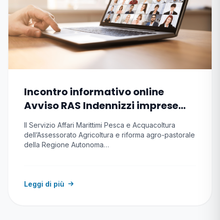
Incontro informativo online
Avviso RAS Indennizzi imprese
pesca e acquacoltura causa
Il Servizio Affari Marittimi Pesca e Acquacoltura
conflitto
dell’Assessorato Agricoltura e riforma agro-pastorale
della Regione Autonoma…
Leggi di più