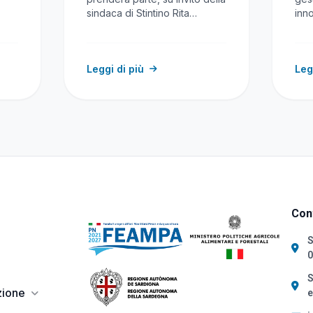
sindaca di Stintino Rita
inn
e
Vallebella, vice-presidente…
riso
con
Leggi di più
Leg
Cont
S
0
S
zione
e