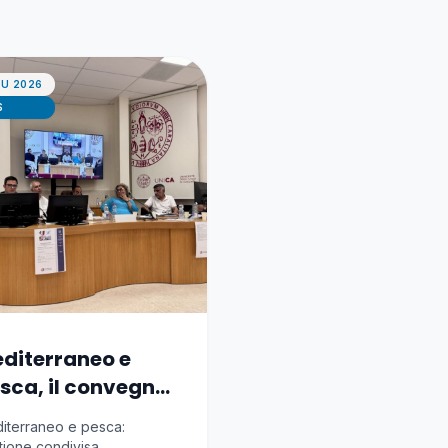
IU 2026
S
diterraneo e
sca, il convegno
Cagliari
iterraneo e pesca:
tione condivisa,