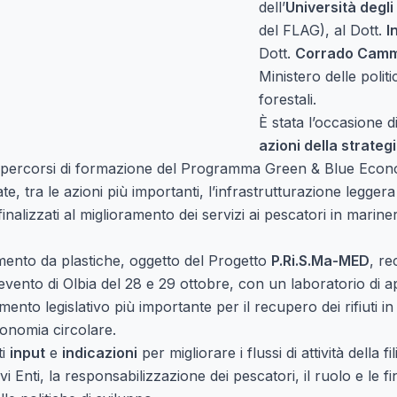
dell’
Università degli
del FLAG), al Dott.
I
Dott.
Corrado Cammi
Ministero delle polit
forestali.
È stata l’occasione d
azioni della strateg
i percorsi di formazione del Programma Green & Blue Econo
rate, tra le azioni più importanti, l’infrastrutturazione legger
inalizzati al miglioramento dei servizi ai pescatori in mariner
mento da plastiche, oggetto del Progetto
P.Ri.S.Ma-MED
, r
’evento di Olbia del 28 e 29 ottobre
, con un laboratorio di 
nto legislativo più importante per il recupero dei rifiuti i
conomia circolare.
ti
input
e
indicazioni
per migliorare i flussi di attività della f
vi Enti, la responsabilizzazione dei pescatori, il ruolo e le fin