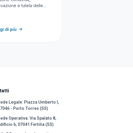
ovazione e tutela delle
rse al centro del
fronto promosso…
gi di più
atti
ede Legale: Piazza Umberto I,
7046 - Porto Torres (SS)
ede Operativa: Via Spalato 8,
dificio 6, 07041 Fertilia (SS)