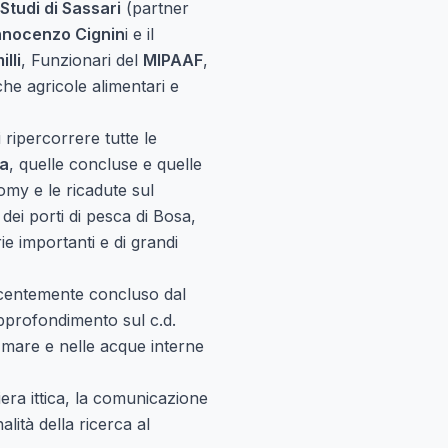
 Studi di Sassari
(partner
nnocenzo Cignin
i e il
lli
, Funzionari del
MIPAAF
,
iche agricole alimentari e
i ripercorrere tutte le
ia
, quelle concluse e quelle
my e le ricadute sul
a dei porti di pesca di Bosa,
ie importanti e di grandi
ecentemente concluso dal
approfondimento sul c.d.
n mare e nelle acque interne
iliera ittica, la comunicazione
alità della ricerca al