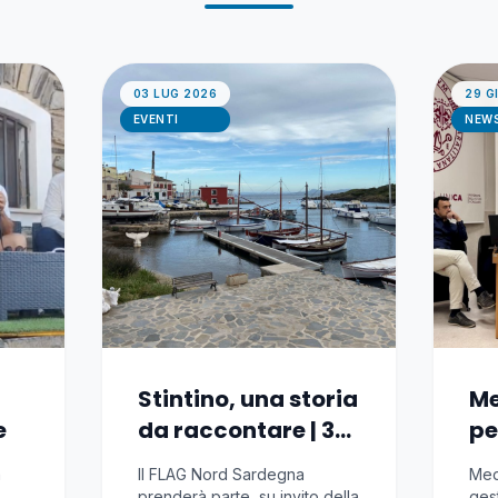
03 LUG 2026
29 G
EVENTI
NEW
Stintino, una storia
Me
e
da raccontare | 3-
pe
5 luglio 2026
a 
à
Il FLAG Nord Sardegna
Med
prenderà parte, su invito della
ges