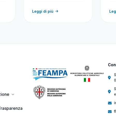
delle risorse…
Leggi di più
Leg
Cont
S
0
S
zione
e
i
Trasparenza
f