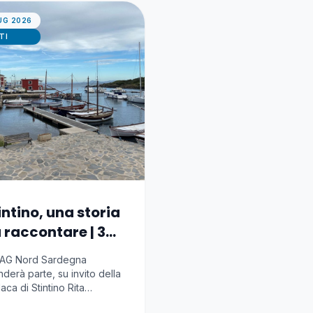
UG 2026
TI
intino, una storia
 raccontare | 3-
luglio 2026
FLAG Nord Sardegna
derà parte, su invito della
aca di Stintino Rita
lebella, vice-presidente…