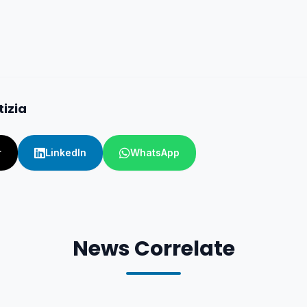
tizia
r
LinkedIn
WhatsApp
News Correlate