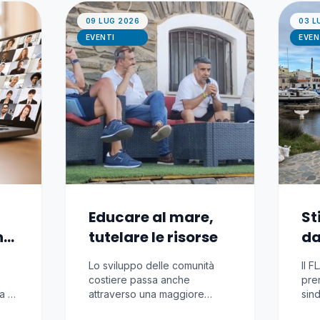
09 LUG 2026
03 L
EVENTI
EVEN
Educare al mare,
St
ne
tutelare le risorse
da
5 
Lo sviluppo delle comunità
Il 
se
costiere passa anche
pren
ra e
attraverso una maggiore
sind
la
consapevolezza del valore
Val