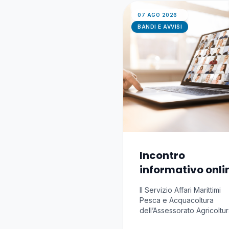
07 AGO 2026
BANDI E AVVISI
Incontro
informativo onli
Avviso RAS
Il Servizio Affari Marittimi
Indennizzi impre
Pesca e Acquacoltura
pesca e
dell’Assessorato Agricoltu
riforma agro-pastorale del
acquacoltura