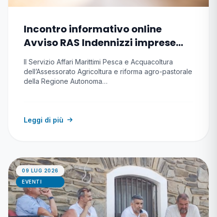
Incontro informativo online
Avviso RAS Indennizzi imprese
pesca e acquacoltura causa
Il Servizio Affari Marittimi Pesca e Acquacoltura
conflitto
dell’Assessorato Agricoltura e riforma agro-pastorale
della Regione Autonoma…
Leggi di più
09 LUG 2026
EVENTI